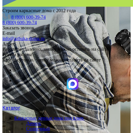
Строим каркасные дома с 2012 года
8 (800) 600-39-74
8 (800) 600-39-74
Заказать звонок
E-mail
info@azbuka-doma.ru
Адрес
Работаем удаленно, заявку можно оставить на сайте
Режим работы
Круглосуточно, заявку можно оставить на сайте
Заказать звонок
Каталог
Каркасные дачные дома под ключ
Дачник
Солнечный