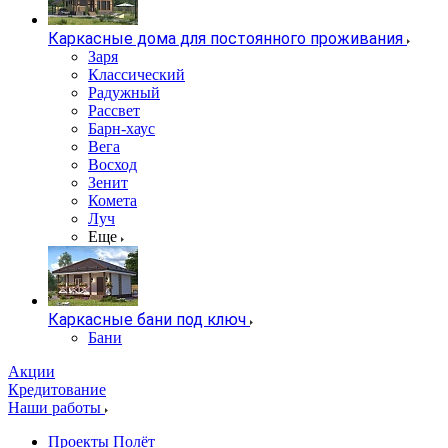
Каркасные дома для постоянного проживания
Заря
Классический
Радужный
Рассвет
Барн-хаус
Вега
Восход
Зенит
Комета
Луч
Еще
Каркасные бани под ключ
Бани
Акции
Кредитование
Наши работы
Проекты Полёт