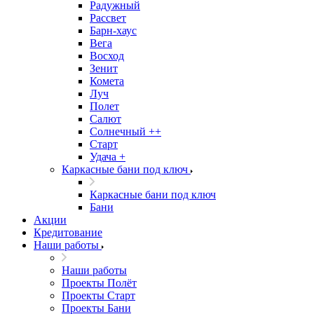
Радужный
Рассвет
Барн-хаус
Вега
Восход
Зенит
Комета
Луч
Полет
Салют
Солнечный ++
Старт
Удача +
Каркасные бани под ключ
Каркасные бани под ключ
Бани
Акции
Кредитование
Наши работы
Наши работы
Проекты Полёт
Проекты Старт
Проекты Бани