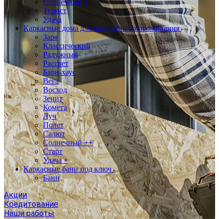
Солнечный +
Турист
Удача
Каркасные дома для постоянного проживания
Заря
Классический
Радужный
Рассвет
Барн-хаус
Вега
Восход
Зенит
Комета
Луч
Полет
Салют
Солнечный ++
Старт
Удача +
Каркасные бани под ключ
Бани
Акции
Кредитование
Наши работы