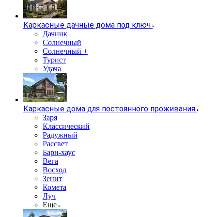
Каркасные дачные дома под ключ
Дачник
Солнечный
Солнечный +
Турист
Удача
Каркасные дома для постоянного проживания
Заря
Классический
Радужный
Рассвет
Барн-хаус
Вега
Восход
Зенит
Комета
Луч
Еще