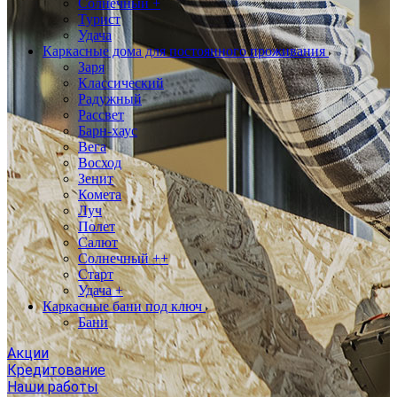
Солнечный +
Турист
Удача
Каркасные дома для постоянного проживания
Заря
Классический
Радужный
Рассвет
Барн-хаус
Вега
Восход
Зенит
Комета
Луч
Полет
Салют
Солнечный ++
Старт
Удача +
Каркасные бани под ключ
Бани
Акции
Кредитование
Наши работы