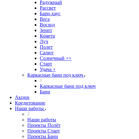
Радужный
Рассвет
Барн-хаус
Вега
Восход
Зенит
Комета
Луч
Полет
Салют
Солнечный ++
Старт
Удача +
Каркасные бани под ключ
Каркасные бани под ключ
Бани
Акции
Кредитование
Наши работы
Наши работы
Проекты Полёт
Проекты Старт
Проекты Бани