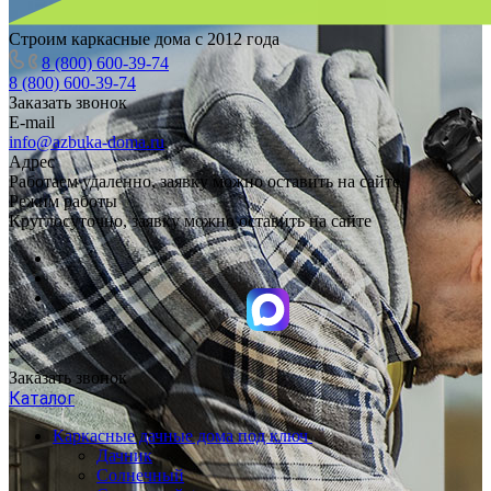
Строим каркасные дома с 2012 года
8 (800) 600-39-74
8 (800) 600-39-74
Заказать звонок
E-mail
info@azbuka-doma.ru
Адрес
Работаем удаленно, заявку можно оставить на сайте
Режим работы
Круглосуточно, заявку можно оставить на сайте
Заказать звонок
Каталог
Каркасные дачные дома под ключ
Дачник
Солнечный