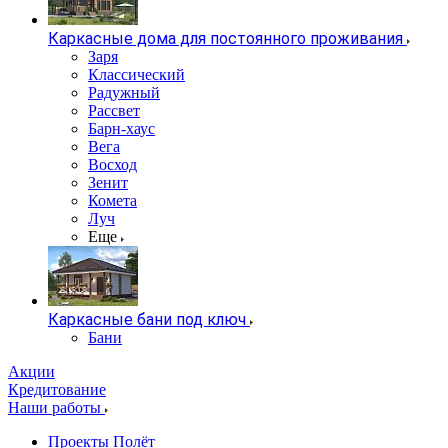
Каркасные дома для постоянного проживания
Заря
Классический
Радужный
Рассвет
Барн-хаус
Вега
Восход
Зенит
Комета
Луч
Еще
Каркасные бани под ключ
Бани
Акции
Кредитование
Наши работы
Проекты Полёт