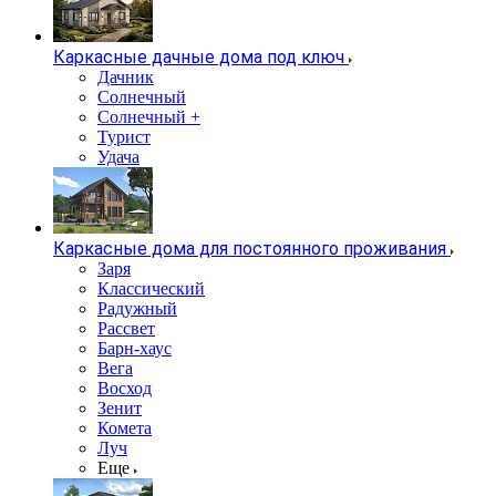
Каркасные дачные дома под ключ
Дачник
Солнечный
Солнечный +
Турист
Удача
Каркасные дома для постоянного проживания
Заря
Классический
Радужный
Рассвет
Барн-хаус
Вега
Восход
Зенит
Комета
Луч
Еще