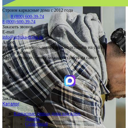
Строим каркасные дома с 2012 года
8 (800) 600-39-74
8 (800) 600-39-74
Заказать звонок
E-mail
info@azbuka-doma.ru
Адрес
Работаем удаленно, заявку можно оставить на сайте
Режим работы
Круглосуточно, заявку можно оставить на сайте
Заказать звонок
Каталог
Каркасные дачные дома под ключ
Дачник
Солнечный