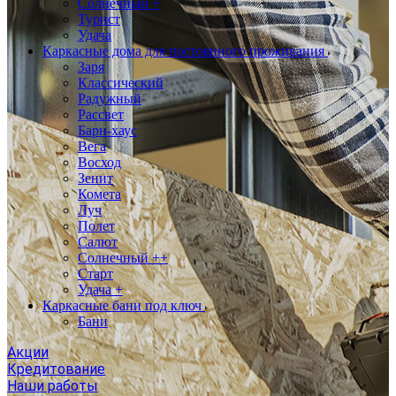
Солнечный +
Турист
Удача
Каркасные дома для постоянного проживания
Заря
Классический
Радужный
Рассвет
Барн-хаус
Вега
Восход
Зенит
Комета
Луч
Полет
Салют
Солнечный ++
Старт
Удача +
Каркасные бани под ключ
Бани
Акции
Кредитование
Наши работы