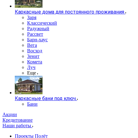
Каркасные дома для постоянного проживания
Заря
Классический
Радужный
Рассвет
Барн-хаус
Вега
Восход
Зенит
Комета
Луч
Еще
Каркасные бани под ключ
Бани
Акции
Кредитование
Наши работы
Проекты Полёт