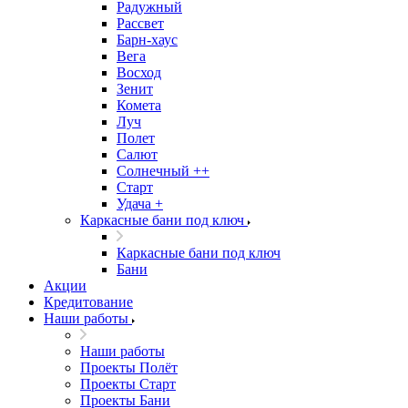
Радужный
Рассвет
Барн-хаус
Вега
Восход
Зенит
Комета
Луч
Полет
Салют
Солнечный ++
Старт
Удача +
Каркасные бани под ключ
Каркасные бани под ключ
Бани
Акции
Кредитование
Наши работы
Наши работы
Проекты Полёт
Проекты Старт
Проекты Бани