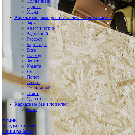
Солнечный +
Турист
Удача
Каркасные дома для постоянного проживания
Заря
Классический
Радужный
Рассвет
Барн-хаус
Вега
Восход
Зенит
Комета
Луч
Полет
Салют
Солнечный ++
Старт
Удача +
Каркасные бани под ключ
Бани
Акции
Кредитование
Наши работы