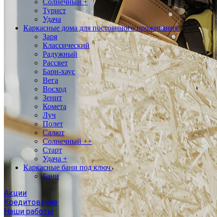
Солнечный +
Турист
Удача
Каркасные дома для постоянного проживания
Заря
Классический
Радужный
Рассвет
Барн-хаус
Вега
Восход
Зенит
Комета
Луч
Полет
Салют
Солнечный ++
Старт
Удача +
Каркасные бани под ключ
Бани
Акции
Кредитование
Наши работы