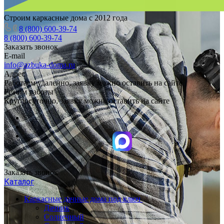
Строим каркасные дома с 2012 года
8 (800) 600-39-74
8 (800) 600-39-74
Заказать звонок
E-mail
info@azbuka-doma.ru
Адрес
Работаем удаленно, заявку можно оставить на сайте
Режим работы
Круглосуточно, заявку можно оставить на сайте
Заказать звонок
Каталог
Каркасные дачные дома под ключ
Дачник
Солнечный