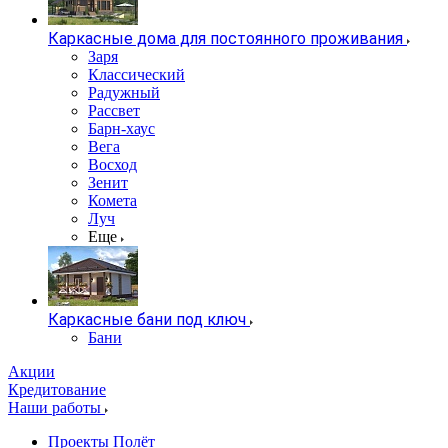
Каркасные дома для постоянного проживания
Заря
Классический
Радужный
Рассвет
Барн-хаус
Вега
Восход
Зенит
Комета
Луч
Еще
Каркасные бани под ключ
Бани
Акции
Кредитование
Наши работы
Проекты Полёт