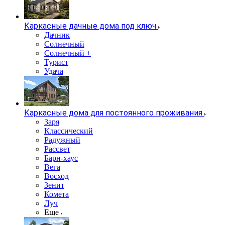
Каркасные дачные дома под ключ
Дачник
Солнечный
Солнечный +
Турист
Удача
Каркасные дома для постоянного проживания
Заря
Классический
Радужный
Рассвет
Барн-хаус
Вега
Восход
Зенит
Комета
Луч
Еще