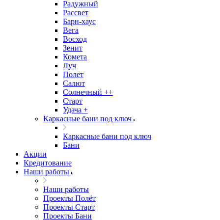
Радужный
Рассвет
Барн-хаус
Вега
Восход
Зенит
Комета
Луч
Полет
Салют
Солнечный ++
Старт
Удача +
Каркасные бани под ключ
Каркасные бани под ключ
Бани
Акции
Кредитование
Наши работы
Наши работы
Проекты Полёт
Проекты Старт
Проекты Бани