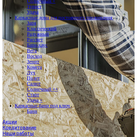
Солнечный +
Турист
Удача
Каркасные дома для постоянного проживания
Заря
Классический
Радужный
Рассвет
Барн-хаус
Вега
Восход
Зенит
Комета
Луч
Полет
Салют
Солнечный ++
Старт
Удача +
Каркасные бани под ключ
Бани
Акции
Кредитование
Наши работы