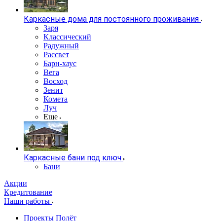
Каркасные дома для постоянного проживания
Заря
Классический
Радужный
Рассвет
Барн-хаус
Вега
Восход
Зенит
Комета
Луч
Еще
Каркасные бани под ключ
Бани
Акции
Кредитование
Наши работы
Проекты Полёт