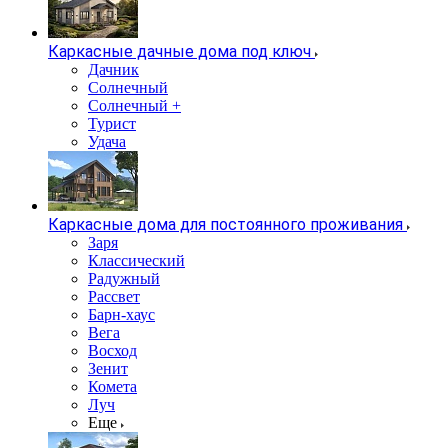
Каркасные дачные дома под ключ
Дачник
Солнечный
Солнечный +
Турист
Удача
Каркасные дома для постоянного проживания
Заря
Классический
Радужный
Рассвет
Барн-хаус
Вега
Восход
Зенит
Комета
Луч
Еще