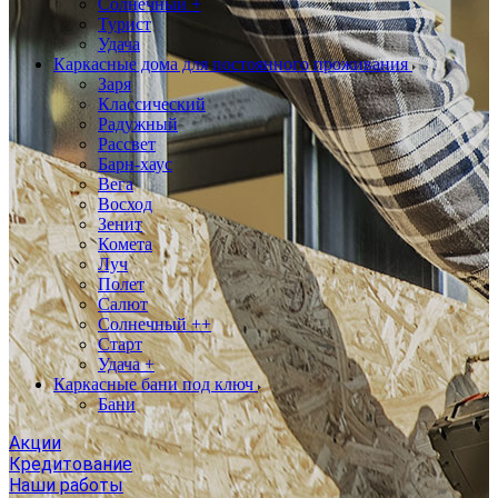
Солнечный +
Турист
Удача
Каркасные дома для постоянного проживания
Заря
Классический
Радужный
Рассвет
Барн-хаус
Вега
Восход
Зенит
Комета
Луч
Полет
Салют
Солнечный ++
Старт
Удача +
Каркасные бани под ключ
Бани
Акции
Кредитование
Наши работы