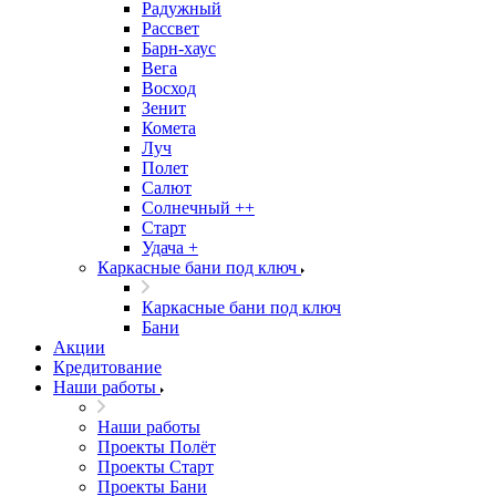
Радужный
Рассвет
Барн-хаус
Вега
Восход
Зенит
Комета
Луч
Полет
Салют
Солнечный ++
Старт
Удача +
Каркасные бани под ключ
Каркасные бани под ключ
Бани
Акции
Кредитование
Наши работы
Наши работы
Проекты Полёт
Проекты Старт
Проекты Бани