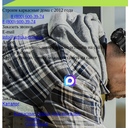
Строим каркасные дома с 2012 года
8 (800) 600-39-74
8 (800) 600-39-74
Заказать звонок
E-mail
info@azbuka-doma.ru
Адрес
Работаем удаленно, заявку можно оставить на сайте
Режим работы
Круглосуточно, заявку можно оставить на сайте
Заказать звонок
Каталог
Каркасные дачные дома под ключ
Дачник
Солнечный