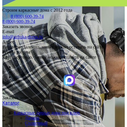
Строим каркасные дома с 2012 года
8 (800) 600-39-74
8 (800) 600-39-74
Заказать звонок
E-mail
info@azbuka-doma.ru
Адрес
Работаем удаленно, заявку можно оставить на сайте
Режим работы
Круглосуточно, заявку можно оставить на сайте
Заказать звонок
Каталог
Каркасные дачные дома под ключ
Дачник
Солнечный