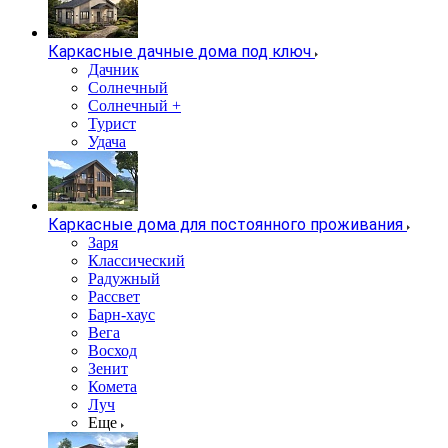
Каркасные дачные дома под ключ
Дачник
Солнечный
Солнечный +
Турист
Удача
Каркасные дома для постоянного проживания
Заря
Классический
Радужный
Рассвет
Барн-хаус
Вега
Восход
Зенит
Комета
Луч
Еще