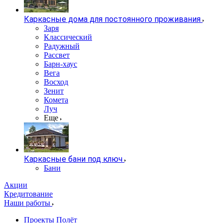
Каркасные дома для постоянного проживания
Заря
Классический
Радужный
Рассвет
Барн-хаус
Вега
Восход
Зенит
Комета
Луч
Еще
Каркасные бани под ключ
Бани
Акции
Кредитование
Наши работы
Проекты Полёт