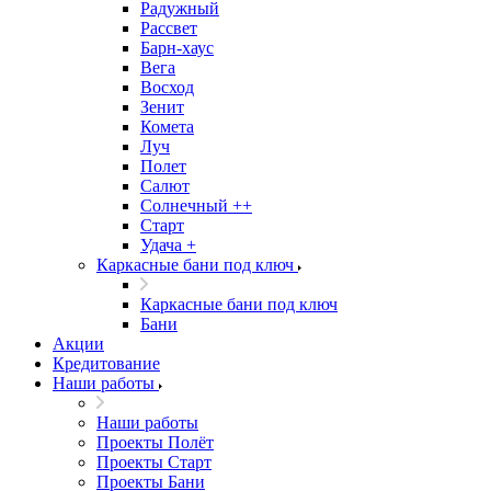
Радужный
Рассвет
Барн-хаус
Вега
Восход
Зенит
Комета
Луч
Полет
Салют
Солнечный ++
Старт
Удача +
Каркасные бани под ключ
Каркасные бани под ключ
Бани
Акции
Кредитование
Наши работы
Наши работы
Проекты Полёт
Проекты Старт
Проекты Бани