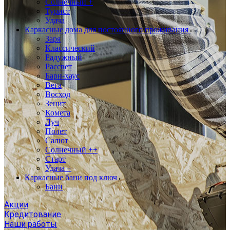
Солнечный +
Турист
Удача
Каркасные дома для постоянного проживания
Заря
Классический
Радужный
Рассвет
Барн-хаус
Вега
Восход
Зенит
Комета
Луч
Полет
Салют
Солнечный ++
Старт
Удача +
Каркасные бани под ключ
Бани
Акции
Кредитование
Наши работы