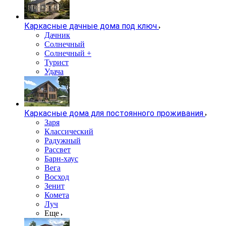
Каркасные дачные дома под ключ
Дачник
Солнечный
Солнечный +
Турист
Удача
Каркасные дома для постоянного проживания
Заря
Классический
Радужный
Рассвет
Барн-хаус
Вега
Восход
Зенит
Комета
Луч
Еще