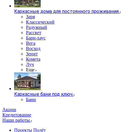
Каркасные дома для постоянного проживания
Заря
Классический
Радужный
Рассвет
Барн-хаус
Вега
Восход
Зенит
Комета
Луч
Еще
Каркасные бани под ключ
Бани
Акции
Кредитование
Наши работы
Проекты Полёт