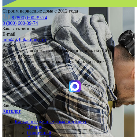
Строим каркасные дома с 2012 года
8 (800) 600-39-74
8 (800) 600-39-74
Заказать звонок
E-mail
info@azbuka-doma.ru
Адрес
Работаем удаленно, заявку можно оставить на сайте
Режим работы
Круглосуточно, заявку можно оставить на сайте
Заказать звонок
Каталог
Каркасные дачные дома под ключ
Дачник
Солнечный