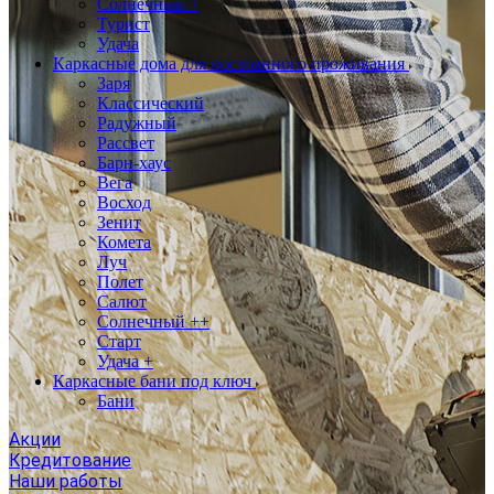
Солнечный +
Турист
Удача
Каркасные дома для постоянного проживания
Заря
Классический
Радужный
Рассвет
Барн-хаус
Вега
Восход
Зенит
Комета
Луч
Полет
Салют
Солнечный ++
Старт
Удача +
Каркасные бани под ключ
Бани
Акции
Кредитование
Наши работы