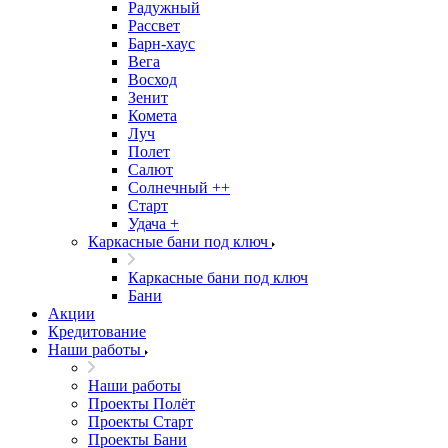
Радужный
Рассвет
Барн-хаус
Вега
Восход
Зенит
Комета
Луч
Полет
Салют
Солнечный ++
Старт
Удача +
Каркасные бани под ключ
Каркасные бани под ключ
Бани
Акции
Кредитование
Наши работы
Наши работы
Проекты Полёт
Проекты Старт
Проекты Бани