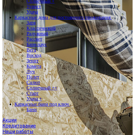
Солнечный +
Турист
Удача
Каркасные дома для постоянного проживания
Заря
Классический
Радужный
Рассвет
Барн-хаус
Вега
Восход
Зенит
Комета
Луч
Полет
Салют
Солнечный ++
Старт
Удача +
Каркасные бани под ключ
Бани
Акции
Кредитование
Наши работы