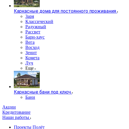
Каркасные дома для постоянного проживания
Заря
Классический
Радужный
Рассвет
Барн-хаус
Вега
Восход
Зенит
Комета
Луч
Еще
Каркасные бани под ключ
Бани
Акции
Кредитование
Наши работы
Проекты Полёт