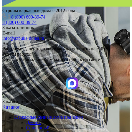
Строим каркасные дома с 2012 года
8 (800) 600-39-74
8 (800) 600-39-74
Заказать звонок
E-mail
info@azbuka-doma.ru
Адрес
Работаем удаленно, заявку можно оставить на сайте
Режим работы
Круглосуточно, заявку можно оставить на сайте
Заказать звонок
Каталог
Каркасные дачные дома под ключ
Дачник
Солнечный