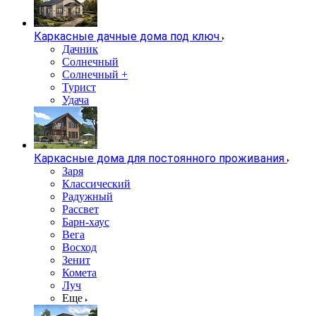
Каркасные дачные дома под ключ
Дачник
Солнечный
Солнечный +
Турист
Удача
Каркасные дома для постоянного проживания
Заря
Классический
Радужный
Рассвет
Барн-хаус
Вега
Восход
Зенит
Комета
Луч
Еще