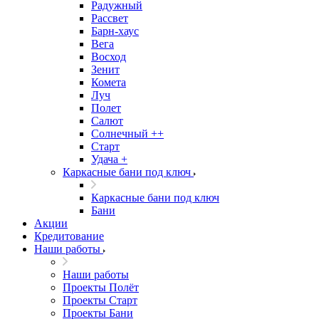
Радужный
Рассвет
Барн-хаус
Вега
Восход
Зенит
Комета
Луч
Полет
Салют
Солнечный ++
Старт
Удача +
Каркасные бани под ключ
Каркасные бани под ключ
Бани
Акции
Кредитование
Наши работы
Наши работы
Проекты Полёт
Проекты Старт
Проекты Бани