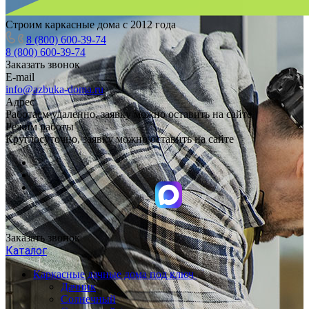
Строим каркасные дома с 2012 года
8 (800) 600-39-74
8 (800) 600-39-74
Заказать звонок
E-mail
info@azbuka-doma.ru
Адрес
Работаем удаленно, заявку можно оставить на сайте
Режим работы
Круглосуточно, заявку можно оставить на сайте
Заказать звонок
Каталог
Каркасные дачные дома под ключ
Дачник
Солнечный