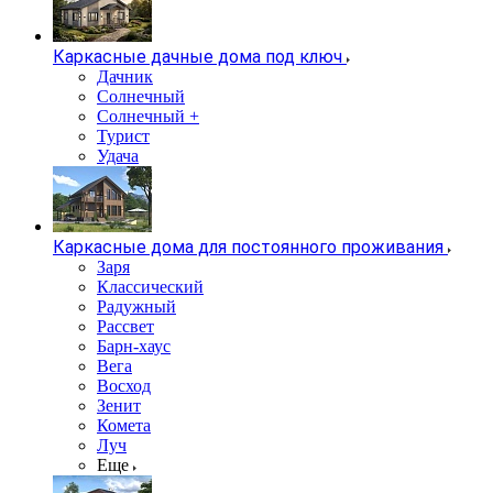
Каркасные дачные дома под ключ
Дачник
Солнечный
Солнечный +
Турист
Удача
Каркасные дома для постоянного проживания
Заря
Классический
Радужный
Рассвет
Барн-хаус
Вега
Восход
Зенит
Комета
Луч
Еще