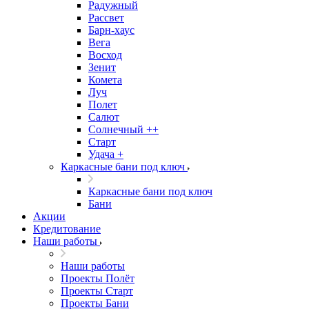
Радужный
Рассвет
Барн-хаус
Вега
Восход
Зенит
Комета
Луч
Полет
Салют
Солнечный ++
Старт
Удача +
Каркасные бани под ключ
Каркасные бани под ключ
Бани
Акции
Кредитование
Наши работы
Наши работы
Проекты Полёт
Проекты Старт
Проекты Бани