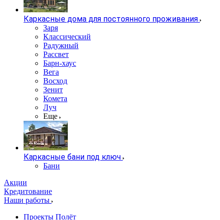
Каркасные дома для постоянного проживания
Заря
Классический
Радужный
Рассвет
Барн-хаус
Вега
Восход
Зенит
Комета
Луч
Еще
Каркасные бани под ключ
Бани
Акции
Кредитование
Наши работы
Проекты Полёт