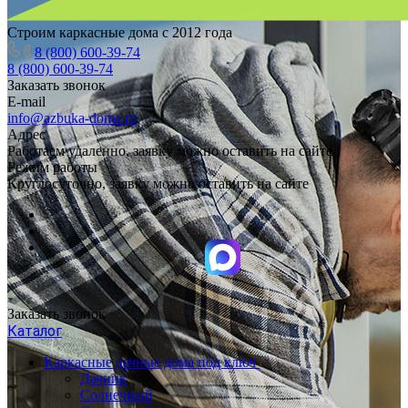
Строим каркасные дома с 2012 года
8 (800) 600-39-74
8 (800) 600-39-74
Заказать звонок
E-mail
info@azbuka-doma.ru
Адрес
Работаем удаленно, заявку можно оставить на сайте
Режим работы
Круглосуточно, заявку можно оставить на сайте
Заказать звонок
Каталог
Каркасные дачные дома под ключ
Дачник
Солнечный