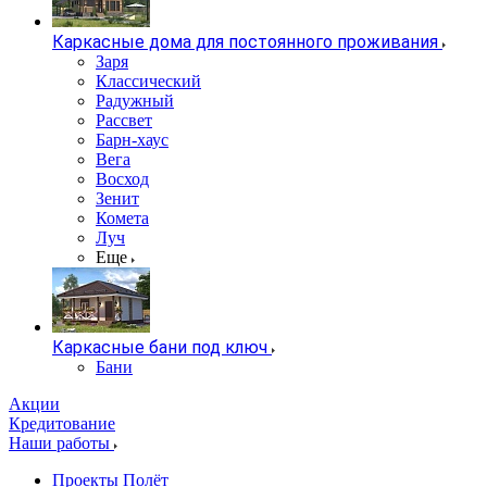
Каркасные дома для постоянного проживания
Заря
Классический
Радужный
Рассвет
Барн-хаус
Вега
Восход
Зенит
Комета
Луч
Еще
Каркасные бани под ключ
Бани
Акции
Кредитование
Наши работы
Проекты Полёт