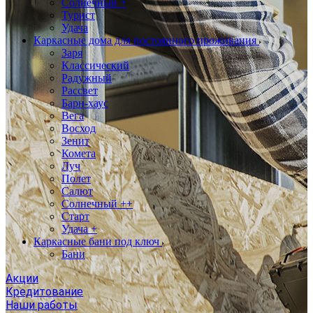
Солнечный +
Турист
Удача
Каркасные дома для постоянного проживания
Заря
Классический
Радужный
Рассвет
Барн-хаус
Вега
Восход
Зенит
Комета
Луч
Полет
Салют
Солнечный ++
Старт
Удача +
Каркасные бани под ключ
Бани
Акции
Кредитование
Наши работы