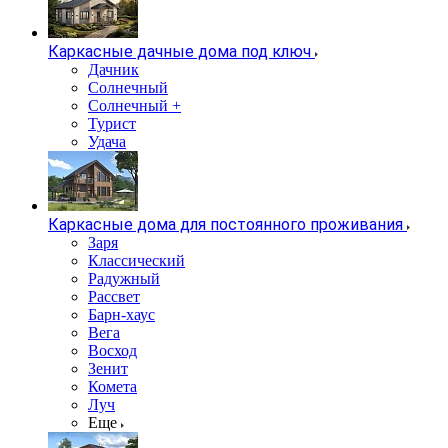
Каркасные дачные дома под ключ
Дачник
Солнечный
Солнечный +
Турист
Удача
Каркасные дома для постоянного проживания
Заря
Классический
Радужный
Рассвет
Барн-хаус
Вега
Восход
Зенит
Комета
Луч
Еще