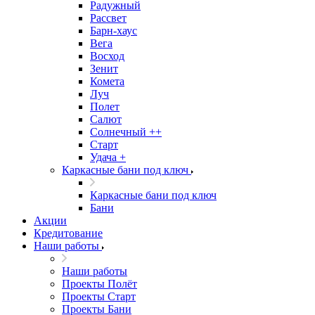
Радужный
Рассвет
Барн-хаус
Вега
Восход
Зенит
Комета
Луч
Полет
Салют
Солнечный ++
Старт
Удача +
Каркасные бани под ключ
Каркасные бани под ключ
Бани
Акции
Кредитование
Наши работы
Наши работы
Проекты Полёт
Проекты Старт
Проекты Бани