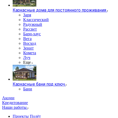
Каркасные дома для постоянного проживания
Заря
Классический
Радужный
Рассвет
Барн-хаус
Вега
Восход
Зенит
Комета
Луч
Еще
Каркасные бани под ключ
Бани
Акции
Кредитование
Наши работы
Проекты Полёт