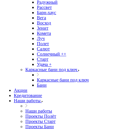
Радужный
Рассвет
Барн-хаус
Вега
Восход
Зенит
Комета
Луч
Полет
Салют
Солнечный ++
Старт
Удача +
Каркасные бани под ключ
Каркасные бани под ключ
Бани
Акции
Кредитование
Наши работы
Наши работы
Проекты Полёт
Проекты Старт
Проекты Бани