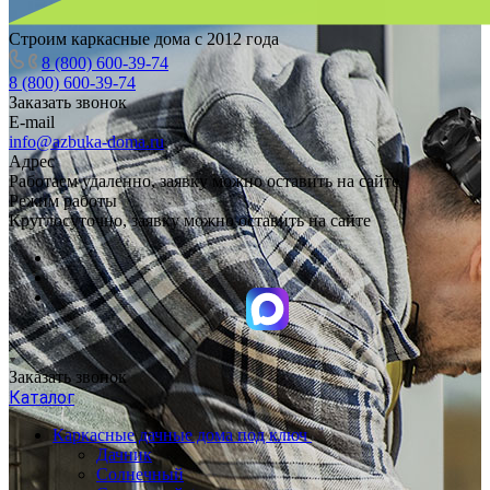
Строим каркасные дома с 2012 года
8 (800) 600-39-74
8 (800) 600-39-74
Заказать звонок
E-mail
info@azbuka-doma.ru
Адрес
Работаем удаленно, заявку можно оставить на сайте
Режим работы
Круглосуточно, заявку можно оставить на сайте
Заказать звонок
Каталог
Каркасные дачные дома под ключ
Дачник
Солнечный