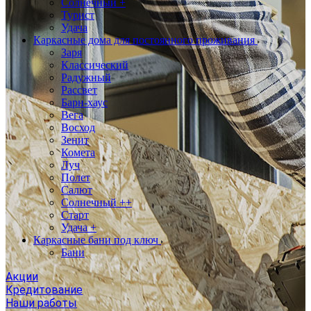
Солнечный +
Турист
Удача
Каркасные дома для постоянного проживания
Заря
Классический
Радужный
Рассвет
Барн-хаус
Вега
Восход
Зенит
Комета
Луч
Полет
Салют
Солнечный ++
Старт
Удача +
Каркасные бани под ключ
Бани
Акции
Кредитование
Наши работы