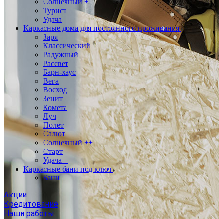
Солнечный +
Турист
Удача
Каркасные дома для постоянного проживания
Заря
Классический
Радужный
Рассвет
Барн-хаус
Вега
Восход
Зенит
Комета
Луч
Полет
Салют
Солнечный ++
Старт
Удача +
Каркасные бани под ключ
Бани
Акции
Кредитование
Наши работы