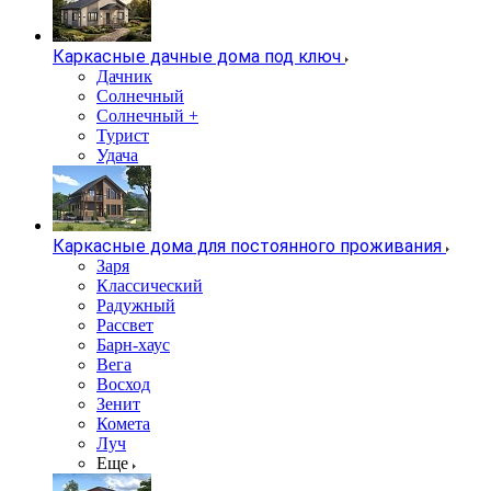
Каркасные дачные дома под ключ
Дачник
Солнечный
Солнечный +
Турист
Удача
Каркасные дома для постоянного проживания
Заря
Классический
Радужный
Рассвет
Барн-хаус
Вега
Восход
Зенит
Комета
Луч
Еще