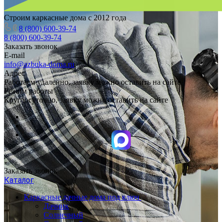
Строим каркасные дома с 2012 года
8 (800) 600-39-74
8 (800) 600-39-74
Заказать звонок
E-mail
info@azbuka-doma.ru
Адрес
Работаем удаленно, заявку можно оставить на сайте
Режим работы
Круглосуточно, заявку можно оставить на сайте
Заказать звонок
Каталог
Каркасные дачные дома под ключ
Дачник
Солнечный