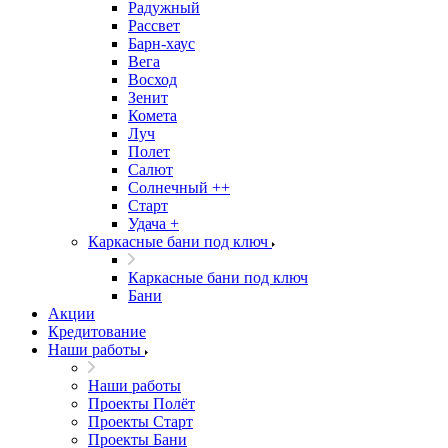
Радужный
Рассвет
Барн-хаус
Вега
Восход
Зенит
Комета
Луч
Полет
Салют
Солнечный ++
Старт
Удача +
Каркасные бани под ключ
Каркасные бани под ключ
Бани
Акции
Кредитование
Наши работы
Наши работы
Проекты Полёт
Проекты Старт
Проекты Бани