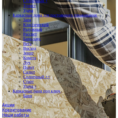
Солнечный +
Турист
Удача
Каркасные дома для постоянного проживания
Заря
Классический
Радужный
Рассвет
Барн-хаус
Вега
Восход
Зенит
Комета
Луч
Полет
Салют
Солнечный ++
Старт
Удача +
Каркасные бани под ключ
Бани
Акции
Кредитование
Наши работы