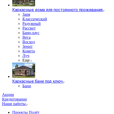
Каркасные дома для постоянного проживания
Заря
Классический
Радужный
Рассвет
Барн-хаус
Вега
Восход
Зенит
Комета
Луч
Еще
Каркасные бани под ключ
Бани
Акции
Кредитование
Наши работы
Проекты Полёт